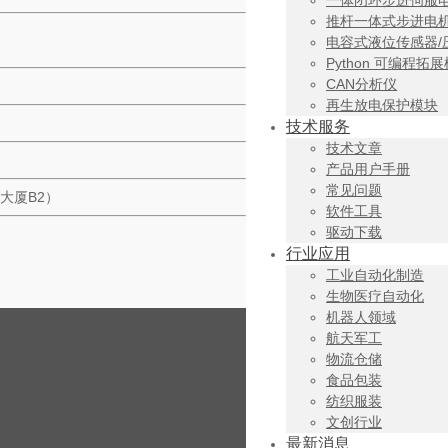
一体闭环步进伺服
推杆一体式步进电
电容式液位传感器/
Python 可编程拓
CAN分析仪
再生放电保护模块
技术服务
技术文章
产品用户手册
常见问题
大厦B2）
软件工具
驱动下载
行业应用
工业自动化制造
生物医疗自动化
机器人领域
航天军工
物流仓储
食品包装
纺织服装
文创行业
最新消息