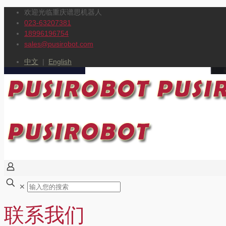
欢迎光临重庆谱思机器人
023-63207381
18996196754
sales@pusirobot.com
中文
|
English
✕
联系我们