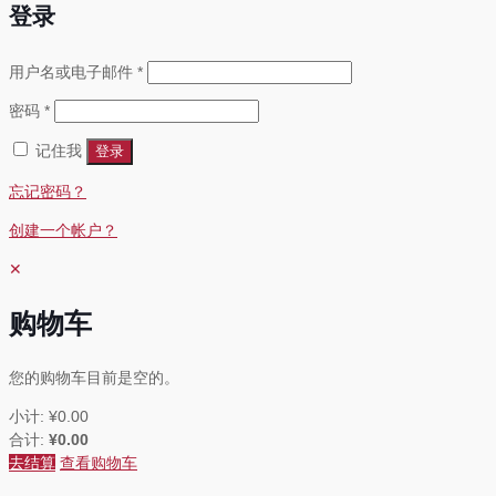
登录
必
用户名或电子邮件
*
填
必
密码
*
填
记住我
登录
忘记密码？
创建一个帐户？
✕
购物车
您的购物车目前是空的。
小计:
¥
0.00
合计:
¥
0.00
去结算
查看购物车