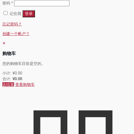
必
密码
*
填
记住我
登录
忘记密码？
创建一个帐户？
✕
购物车
您的购物车目前是空的。
小计:
¥
0.00
合计:
¥
0.00
去结算
查看购物车