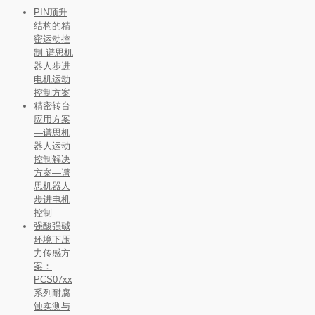
PIN顶升
结构的精
密运动控
制-谱思机
器人步进
电机运动
控制方案
精密转台
应用方案
—谱思机
器人运动
控制解决
方案—谱
思机器人
步进电机
控制
强酸强碱
环境下压
力传感方
案：
PCS07xx
系列耐腐
蚀实测与