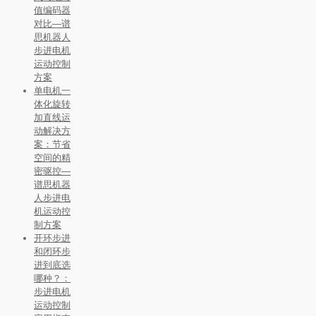
值编码器
对比—谱
思机器人
步进电机
运动控制
方案
单电机一
体化旋转
加直线运
动解决方
案：节省
空间的精
密驱控—
谱思机器
人步进电
机运动控
制方案
开环步进
和闭环步
进到底选
哪种？：
步进电机
运动控制