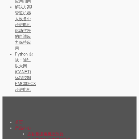
应用指南
解决方案I
管道机器
人设备中
步进电机
驱动丝杆
的自适应
力保持应
用
Python 实
战：通过
以太网
(CANET)
远程控制
PMC006CX
步进电机
首页
产品中心
多轴步进电机控制器