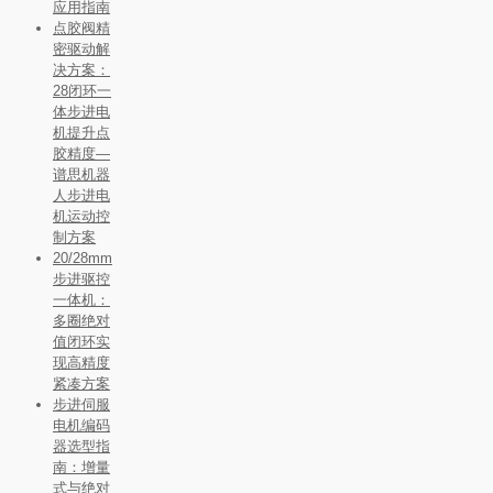
应用指南
点胶阀精
密驱动解
决方案：
28闭环一
体步进电
机提升点
胶精度—
谱思机器
人步进电
机运动控
制方案
20/28mm
步进驱控
一体机：
多圈绝对
值闭环实
现高精度
紧凑方案
步进伺服
电机编码
器选型指
南：增量
式与绝对