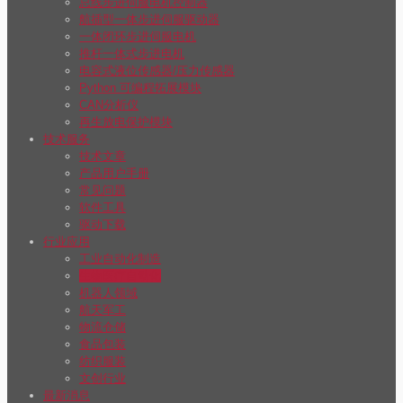
总线步进伺服电机控制器
航插型一体步进伺服驱动器
一体闭环步进伺服电机
推杆一体式步进电机
电容式液位传感器/压力传感器
Python 可编程拓展模块
CAN分析仪
再生放电保护模块
技术服务
技术文章
产品用户手册
常见问题
软件工具
驱动下载
行业应用
工业自动化制造
生物医疗自动化
机器人领域
航天军工
物流仓储
食品包装
纺织服装
文创行业
最新消息