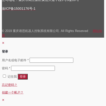
渝ICP备15001176号-1
© 2019 重庆谱思机器人控制系统有限公司. All Rights Reserved
网站地
图
✕
登录
必
用户名或电子邮件
*
填
必
密码
*
填
记住我
登录
忘记密码？
创建一个帐户？
✕