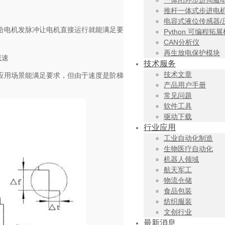
一体闭环步进伺服
推杆一体式步进电
电容式液位传感器/
给电机发脉冲让电机直接运行就能满足要
Python 可编程拓
CAN分析仪
再生放电保护模块
减速
技术服务
技术文章
应用场景能满足要求，但由于速度是阶梯
产品用户手册
常见问题
软件工具
驱动下载
行业应用
工业自动化制造
生物医疗自动化
机器人领域
航天军工
物流仓储
食品包装
纺织服装
文创行业
最新消息