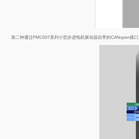
第二种通过PMC007系列小型步进电机驱动器自带的CANopen接