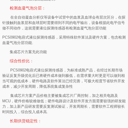
检测血凝气泡分层：
在全自动凝血分析仪等设备中试管中的血浆及血球会有层次区分，在探
针接触到血浆层和血球层时需要得到不同的电平输出，设备根据此电平信号
做不同动作，这就需要液位探测传感器有检测血凝气泡分层功能
PCS0902
电容式液位探测传感器，采用特殊软件算法及硬件方案，包含检测
血凝气泡分层功能
.
集成芯片方案无此功能
综合性价比：
PCS0902
电容式液位探测传感器，为标准成熟产品，在经过长期市场
验证反复升级优化后已将硬件成本做到极低，在需求量大时更是可以做到相
当可观的低成本，硬件电路及软件算法已经完善，可极大程度节省软件开发
成本，减少开发周期，降低系统集成复杂性
集成芯片方案产品价格主要被集成芯片厂商控制，加之相关电路及
MCU
，硬件价格较难做低；硬件电路设计及软件开发方面需要较强的研发能
力，加上新产品研发需要反复测试验证，开发周期长，需要软件工程师较长
时间投入，综合投入成本高
.
长期供货稳定性：