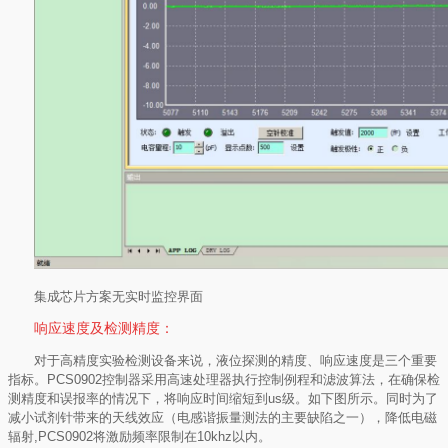
集成芯片方案无实时监控界面
响应速度及检测精度：
对于高精度实验检测设备来说，液位探测的精度、响应速度是三个重要
指标。
PCS0902
控制器采用高速处理器执行控制例程和滤波算法，在确保检
测精度和误报率的情况下，将响应时间缩短到
us
级。如下图所示。同时为了
减小试剂针带来的天线效应（电感谐振量测法的主要缺陷之一），降低电磁
辐射
,PCS0902
将激励频率限制在
10khz
以内。