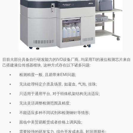
目前大部分具备自行研发能力的
IVD
设备厂商
,
均采用
TI
的液位检测芯片来自
己搭建液位传感器模块
,
这种方式存在以下诸多问题
:
• 检测精度一般
,
且易带来
EMI
问题
;
• 无法处理特定介质及场景
,
如凝血
,
气泡
,
挂珠
;
• 只适用于通用平台
,
对于特殊机架结构无法适应
;
• 无法灵活调整检测范围及精度
;
• 不能适应多种不同试剂和检测钢针等情形
;
• 面临中美贸易断货或者价格上调风险
;
• 需要较强的研发实力
,
综合开发成本高
,
时间周期长
;