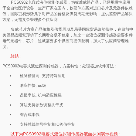
PCS0902
电容式液位探测传感器，为标准成熟产品，已经规模性应用
于全自动医疗设备，生产厂家在国内，软硬件方案对进口芯片及元器件依赖
低，国际贸易形势几乎对产品的价格及供货周期无影响，提供整套产品解决
方案，无需复杂管理多个供应商
集成芯片方案产品价格及供货周期及易受国际贸易形势影响，在目前中
美贸易战频繁形势下长期看会极不稳定，加之一台液位探测传感器需要多种
电气元器件、芯片，这就需要多个供应商提供配料，加大了供应商管理难
度。
总结：
PCS0902
电容式液位探测传感器，方案特性：处理器加软件算法：
• 检测精度高
,
支持特殊应用
• 响应性快
, us
级
• 误报率低
,
机构适应性强
• 算法支持参数调整抗干扰
• 综合成本低
• 支持总线信号控制和
IO
阀值控制
以下为PCS0902电容式液位探测传感器液面探测演示视频：