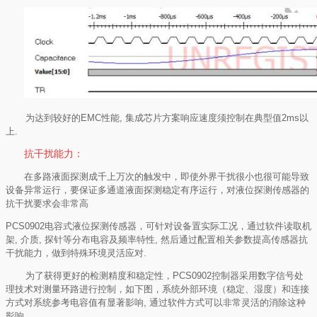
为达到较好的
EMC
性能
,
集成芯片方案响应速度须控制在典型值
2ms
以
上
.
抗干扰能力：
在多路液面探测成千上万次的触发中，即使外界干扰很小也很可能导致
设备异常运行，要保证多通道液面探测稳定有序运行，对液位探测传感器的
抗干扰要求会非常高
PCS0902
电容式液位探测传感器，可针对设备置实际工况，通过软件读取机
架
,
介质
,
探针等分布电容及频率特性
,
然后通过配置相关参数提高传感器抗
干扰能力，做到特殊环境灵活应对
.
为了获得更好的检测精度和稳定性，
PCS0902
控制器采用数字信号处
理技术对测量环路进行控制，如下图，系统外部环境（稳定、湿度）和连接
方式对系统参考电容值有显著影响
,
通过软件方式可以非常灵活的消除这种
影响。