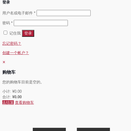
登录
必
用户名或电子邮件
*
填
必
密码
*
填
记住我
登录
忘记密码？
创建一个帐户？
✕
购物车
您的购物车目前是空的。
小计:
¥
0.00
合计:
¥
0.00
去结算
查看购物车