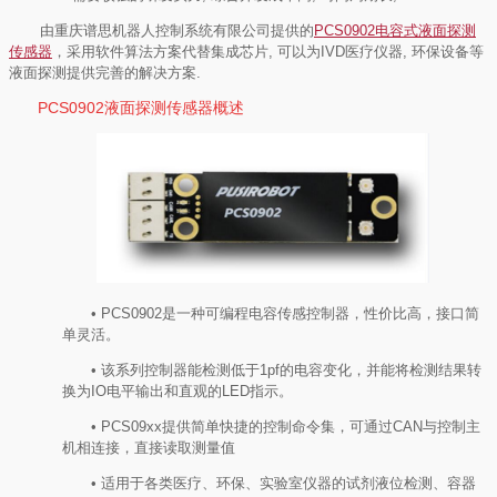
由重庆谱思机器人控制系统有限公司提供的
PCS0902电容式
液面探测
传感器
，采用软件算法方案代替集成芯片
,
可以为
IVD
医疗仪器
,
环保设备等
液面探测提供完善的解决方案
.
PCS0902液面探测传感器概述
•
PCS0902
是一种可编程电容传感控制器，性价比高，接口简
单灵活。
• 该系列控制器能检测低于
1pf
的电容变化，并能将检测结果转
换为
IO
电平输出和直观的
LED
指示。
•
PCS09xx
提供简单快捷的控制命令集，可通过
CAN
与控制主
机相连接，直接读取测量值
• 适用于各类医疗、环保、实验室仪器的试剂液位检测、容器