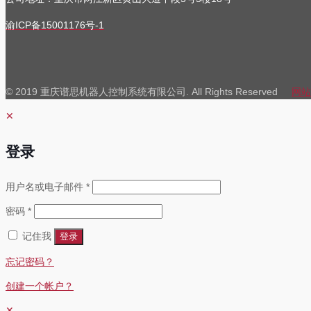
渝ICP备15001176号-1
© 2019 重庆谱思机器人控制系统有限公司. All Rights Reserved
网站
✕
登录
必
用户名或电子邮件
*
填
必
密码
*
填
记住我
登录
忘记密码？
创建一个帐户？
✕