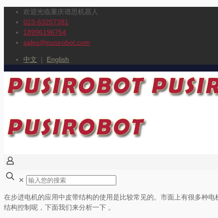
欢迎光临重庆谱思机器人
023-63207381
18996196754
sales@pusirobot.com
中文
|
English
✕
在步进电机的应用中皮带结构的使用是比较常见的。市面上有很多种电
结构控制呢，下面我们来分析一下 。