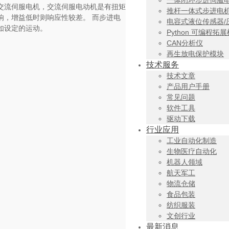
一体闭环步进伺服
交流伺服电机，交流伺服电动机是有扭矩
推杆一体式步进电
响，增益低时则响应性较差。 而步进电
电容式液位传感器/
如设定的运动。
Python 可编程拓
CAN分析仪
再生放电保护模块
技术服务
技术文章
产品用户手册
常见问题
软件工具
驱动下载
行业应用
工业自动化制造
生物医疗自动化
机器人领域
航天军工
物流仓储
食品包装
纺织服装
文创行业
最新消息