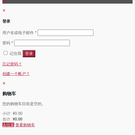
图
✕
登录
必
用户名或电子邮件
*
填
必
密码
*
填
记住我
登录
忘记密码？
创建一个帐户？
✕
购物车
您的购物车目前是空的。
小计:
¥
0.00
合计:
¥
0.00
去结算
查看购物车