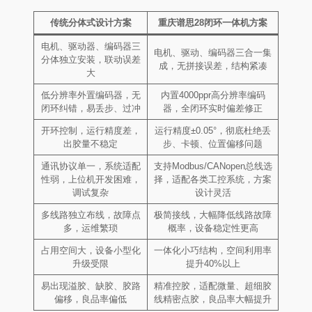
传统分体式设计方案
重庆谱思28闭环一体机方案
电机、驱动器、编码器三
电机、驱动、编码器三合一集
分体独立安装，联动误差
成，无拼接误差，结构紧凑
大
低分辨率外置编码器，无
内置4000ppr高分辨率编码
闭环纠错，易丢步、过冲
器，全闭环实时偏差修正
开环控制，运行精度差，
运行精度±0.05°，彻底杜绝丢
出胶量不稳定
步、卡顿、位置偏移问题
通讯协议单一，系统适配
支持Modbus/CANopen总线选
性弱，上位机开发困难，
择，适配各类工控系统，方案
调试复杂
设计灵活
多线路独立布线，故障点
极简接线，大幅降低线路故障
多，运维繁琐
概率，设备稳定性更高
占用空间大，设备小型化
一体化小巧结构，空间利用率
升级受限
提升40%以上
易出现溢胶、缺胶、胶路
精准控胶，适配微量、超细胶
偏移，良品率偏低
线精密点胶，良品率大幅提升