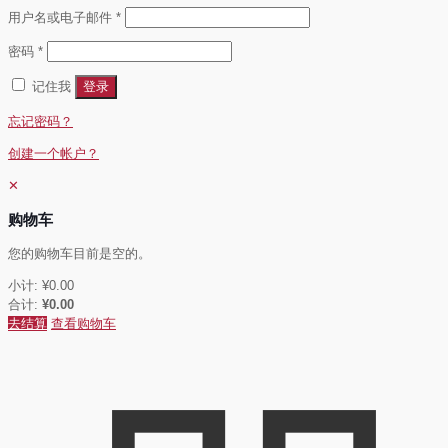
必
用户名或电子邮件
*
填
必
密码
*
填
记住我
登录
忘记密码？
创建一个帐户？
✕
购物车
您的购物车目前是空的。
小计:
¥
0.00
合计:
¥
0.00
去结算
查看购物车