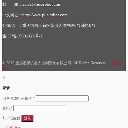
邮 箱：
sales@pusirobot.com
中文网址：
http://www.pusirobot.com
公司地址
：重庆市两江新区黄山大道中段5号5楼18号
渝ICP备15001176号-1
© 2019 重庆谱思机器人控制系统有限公司. All Rights Reserved
网站地
图
✕
登录
必
用户名或电子邮件
*
填
必
密码
*
填
记住我
登录