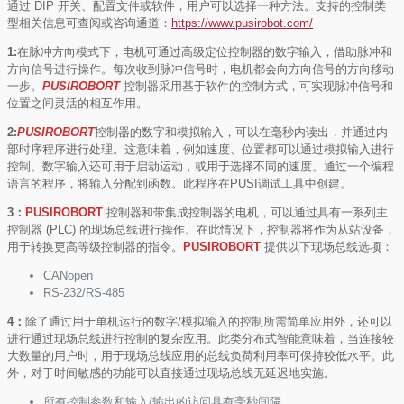
通过 DIP 开关、配置文件或软件，用户可以选择一种方法。支持的控制类
型相关信息可查阅或咨询通道：
https://www.pusirobot.com/
1:
在脉冲方向模式下，电机可通过高级定位控制器的数字输入，借助脉冲和
方向信号进行操作。每次收到脉冲信号时，电机都会向方向信号的方向移动
一步。
PUSIROBORT
控制器采用基于软件的控制方式，可实现脉冲信号和
位置之间灵活的相互作用。
2:
PUSIROBORT
控制器的数字和模拟输入，可以在毫秒内读出，并通过内
部时序程序进行处理。这意味着，例如速度、位置都可以通过模拟输入进行
控制。数字输入还可用于启动运动，或用于选择不同的速度。通过一个编程
语言的程序，将输入分配到函数。此程序在PUSI调试工具中创建。
3：
PUSIROBORT
控制器和带集成控制器的电机，可以通过具有一系列主
控制器 (PLC) 的现场总线进行操作。在此情况下，控制器将作为从站设备，
用于转换更高等级控制器的指令。
PUSIROBORT
提供以下现场总线选项：
CANopen
RS-232/RS-485
4：
除了通过用于单机运行的数字/模拟输入的控制所需简单应用外，还可以
进行通过现场总线进行控制的复杂应用。此类分布式智能意味着，当连接较
大数量的用户时，用于现场总线应用的总线负荷利用率可保持较低水平。此
外，对于时间敏感的功能可以直接通过现场总线无延迟地实施。
所有控制参数和输入/输出的访问具有毫秒间隔