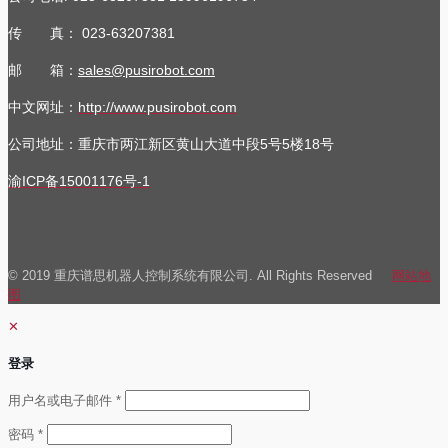
传 真：
023-63207381
邮 箱：
sales@pusirobot.com
中文网址：
http://www.pusirobot.com
公司地址
：重庆市两江新区黄山大道中段5号5楼18号
渝ICP备15001176号-1
© 2019 重庆谱思机器人控制系统有限公司. All Rights Reserved
网站地
图
✕
登录
必
用户名或电子邮件
*
填
必
密码
*