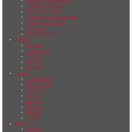
航插型一体步进伺服驱动器
一体闭环步进伺服电机
推杆一体式步进电机
电容式液位传感器/压力传感器
Python 可编程拓展模块
CAN分析仪
再生放电保护模块
技术服务
技术文章
产品用户手册
常见问题
软件工具
驱动下载
行业应用
工业自动化制造
生物医疗自动化
机器人领域
航天军工
物流仓储
食品包装
纺织服装
文创行业
最新消息
产品发布