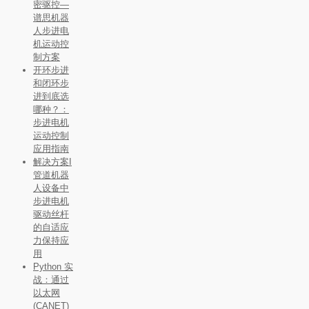
密驱控—
谱思机器
人步进电
机运动控
制方案
开环步进
和闭环步
进到底选
哪种？：
步进电机
运动控制
应用指南
解决方案I
管道机器
人设备中
步进电机
驱动丝杆
的自适应
力保持应
用
Python 实
战：通过
以太网
(CANET)