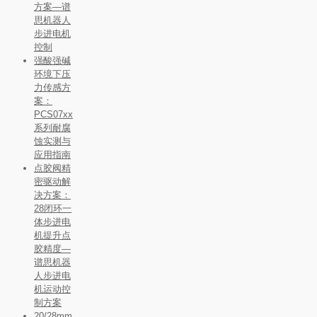
方案—谱
思机器人
步进电机
控制
强酸强碱
环境下压
力传感方
案：
PCS07xx
系列耐腐
蚀实测与
应用指南
点胶阀精
密驱动解
决方案：
28闭环一
体步进电
机提升点
胶精度—
谱思机器
人步进电
机运动控
制方案
20/28mm