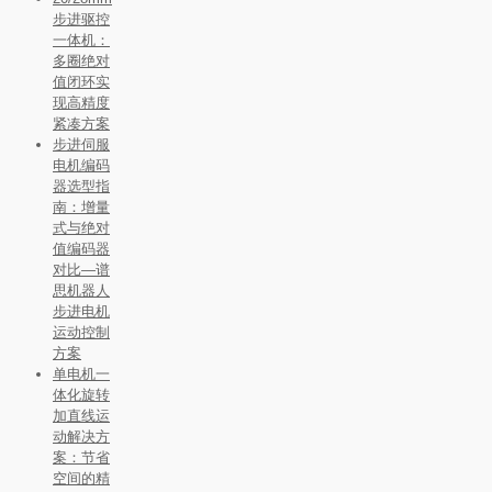
步进驱控
一体机：
多圈绝对
值闭环实
现高精度
紧凑方案
步进伺服
电机编码
器选型指
南：增量
式与绝对
值编码器
对比—谱
思机器人
步进电机
运动控制
方案
单电机一
体化旋转
加直线运
动解决方
案：节省
空间的精