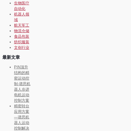
生物医疗
自动化
机器人领
域
航天军工
物流仓储
食品包装
纺织服装
文创行业
最新文章
PIN顶升
结构的精
密运动控
制-谱思机
器人步进
电机运动
控制方案
精密转台
应用方案
—谱思机
器人运动
控制解决