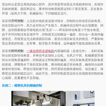
雷达转台是雷达系统的核心部件，其作用是带动雷达天线精准转动，实现对
目标的搜索、跟踪和定位，要求转动角度精度达到0.1°甚至更高，且在复杂
环境（如风力干扰、机械振动）下仍能稳定运行。
若采用
开环控制
：上位机向电机发送脉冲指令，控制转台转动至目标角度。
但在实际运行中，风力会对转台产生阻力，机械传动过程中会出现磨损、间
隙，这些因素都会导致电机出现“丢步”——即实际转动角度小于指令角度。
由于开环控制没有反馈环节，控制器无法知晓这一偏差，转台会一直保持偏
差状态，导致雷达无法精准跟踪目标，甚至出现目标丢失的情况，严重影响
雷达系统的性能，在军事、航空航天等领域，这种偏差可能造成致命后果。
若采用
闭环控制
：
一体化闭环步进电机
内置编码器（反馈元件），实时采集
转台的实际转动角度，并将信号反馈给上位机。当风力干扰、机械磨损导致
转台出现角度偏差时，控制器会立即检测到偏差，对比目标角度和实际角度
的差值，调整指令下发的实际步数，驱动电机修正转动角度，确保转台始终
精准对准目标。即使出现轻微干扰，闭环系统也能快速响应、动态修正，保
障雷达系统的稳定运行。由此可见，闭环控制是雷达转台实现精准控制的核
心保障，其重要性不言而喻。
实例二：精密机床的精确控制