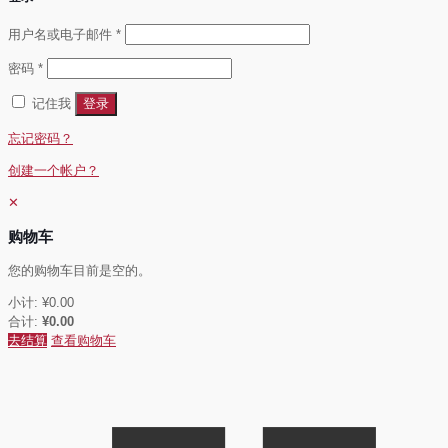
必
用户名或电子邮件
*
填
必
密码
*
填
记住我
登录
忘记密码？
创建一个帐户？
✕
购物车
您的购物车目前是空的。
小计:
¥
0.00
合计:
¥
0.00
去结算
查看购物车