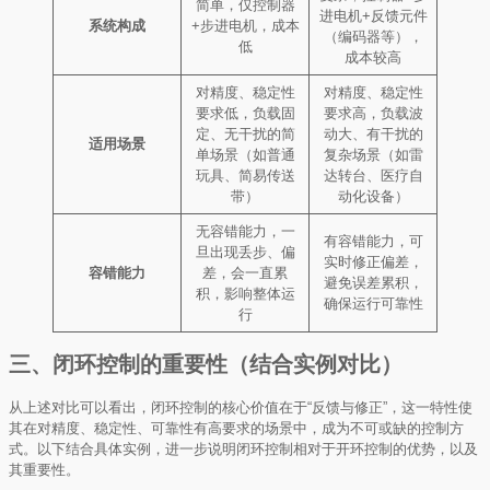
简单，仅控制器
进电机+反馈元件
系统构成
+步进电机，成本
（编码器等），
低
成本较高
对精度、稳定性
对精度、稳定性
要求低，负载固
要求高，负载波
定、无干扰的简
动大、有干扰的
适用场景
单场景（如普通
复杂场景（如雷
玩具、简易传送
达转台、医疗自
带）
动化设备）
无容错能力，一
有容错能力，可
旦出现丢步、偏
实时修正偏差，
容错能力
差，会一直累
避免误差累积，
积，影响整体运
确保运行可靠性
行
三、闭环控制的重要性（结合实例对比）
从上述对比可以看出，闭环控制的核心价值在于“反馈与修正”，这一特性使
其在对精度、稳定性、可靠性有高要求的场景中，成为不可或缺的控制方
式。以下结合具体实例，进一步说明闭环控制相对于开环控制的优势，以及
其重要性。