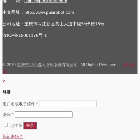
邮 箱：
sales@pusirobot.com
中文网址：
http://www.pusirobot.com
公司地址
：重庆市两江新区黄山大道中段5号5楼18号
渝ICP备15001176号-1
© 2019 重庆谱思机器人控制系统有限公司. All Rights Reserved
网站地
图
✕
登录
必
用户名或电子邮件
*
填
必
密码
*
填
记住我
登录
忘记密码？