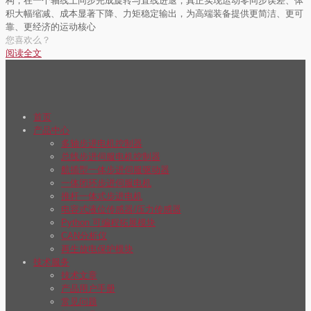
构，在一个轴线上同步完成旋转与直线进退，真正实现运动零同步误差、体
积大幅缩减、成本显著下降、力矩稳定输出，为高端装备提供更简洁、更可
靠、更经济的运动核心
您喜欢么？
阅读全文
首页
产品中心
多轴步进电机控制器
总线步进伺服电机控制器
航插型一体步进伺服驱动器
一体闭环步进伺服电机
推杆一体式步进电机
电容式液位传感器/压力传感器
Python 可编程拓展模块
CAN分析仪
再生放电保护模块
技术服务
技术文章
产品用户手册
常见问题