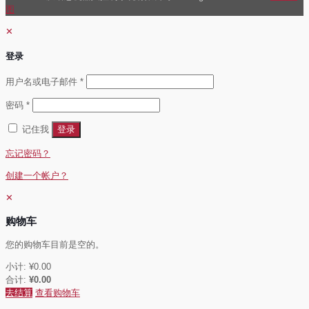
图
✕
登录
必
用户名或电子邮件
*
填
必
密码
*
填
记住我
登录
忘记密码？
创建一个帐户？
✕
购物车
您的购物车目前是空的。
小计:
¥
0.00
合计:
¥
0.00
去结算
查看购物车