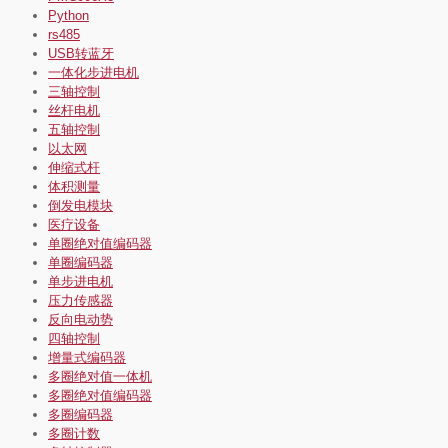
Python
rs485
USB转蓝牙
一体化步进电机
三轴控制
丝杆电机
五轴控制
以太网
伸缩式杆
体积测量
倒发电模块
医疗设备
单圈绝对值编码器
单圈编码器
单步进电机
压力传感器
反向电动势
四轴控制
增量式编码器
多圈绝对值一体机
多圈绝对值编码器
多圈编码器
多圈计数