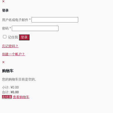
✕
登录
必
用户名或电子邮件
*
填
必
密码
*
填
记住我
登录
忘记密码？
创建一个帐户？
✕
购物车
您的购物车目前是空的。
小计:
¥
0.00
合计:
¥
0.00
去结算
查看购物车