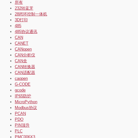
所有
232转蓝牙
28闭环控制一体机
3D打印
485
485协议通讯
CAN
CANET
CANopen
CAN分析仪
CAN盒
CAN转换器
CAN适配器
caopen
G-CODE
gcode
IP65防护
MicroPython
Modbus协议
PCAN
PDO
PIN顶升
PLC
PMC006X3