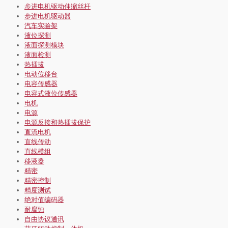
步进电机驱动伸缩丝杆
步进电机驱动器
汽车实验架
液位探测
液面探测模块
液面检测
热插拔
电动位移台
电容传感器
电容式液位传感器
电机
电源
电源反接和热插拔保护
直流电机
直线传动
直线模组
移液器
精密
精密控制
精度测试
绝对值编码器
耐腐蚀
自由协议通讯