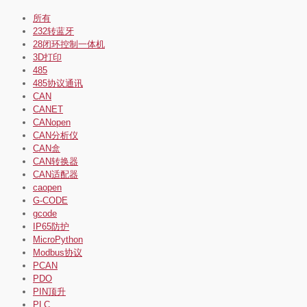
所有
232转蓝牙
28闭环控制一体机
3D打印
485
485协议通讯
CAN
CANET
CANopen
CAN分析仪
CAN盒
CAN转换器
CAN适配器
caopen
G-CODE
gcode
IP65防护
MicroPython
Modbus协议
PCAN
PDO
PIN顶升
PLC