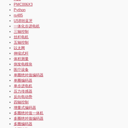
PMC006X3
Python
rs485
USB转蓝牙
一体化步进电机
三轴控制
丝杆电机
五轴控制
以太网
伸缩式杆
体积测量
倒发电模块
医疗设备
单圈绝对值编码器
单圈编码器
单步进电机
压力传感器
反向电动势
四轴控制
增量式编码器
多圈绝对值一体机
多圈绝对值编码器
多圈编码器