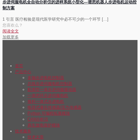
步进伺服电机全自动分析仪的进样系统小型化—谱思机器人步进电机运动控
制方案
1 引言 医疗检验是现代医学研究中必不可少的一个环节
[…]
您喜欢么？
阅读全文
加载更多
首页
产品中心
多轴步进电机控制器
总线步进伺服电机控制器
航插型一体步进伺服驱动器
一体闭环步进伺服电机
推杆一体式步进电机
电容式液位传感器/压力传感器
Python 可编程拓展模块
CAN分析仪
再生放电保护模块
技术服务
技术文章