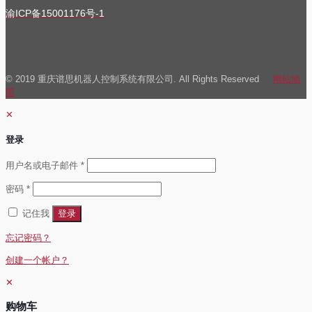
渝ICP备15001176号-1
© 2019 重庆谱思机器人控制系统有限公司. All Rights Reserved
网站地
图
✕
登录
必
用户名或电子邮件
*
填
必
密码
*
填
记住我
登录
忘记密码？
创建一个帐户？
✕
购物车